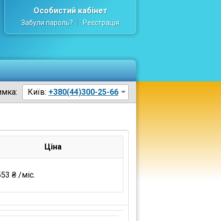
Особистий кабінет
Забули пароль?
Реєстрація
имка:
Київ:
+380(44)300-25-66
Ціна
53 ₴ /міс.