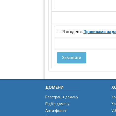
Я згоден з
Правилами нада
Замовити
ДОМЕНИ
Х
Реєстрація домену
Хо
Підбір домену
Хо
Анти-фішинг
VD