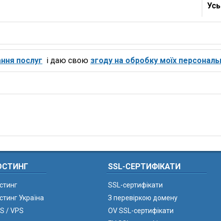
Усь
ння послуг
і даю свою
згоду на обробку моїх персональ
ОСТИНГ
SSL-СЕРТИФІКАТИ
стинг
SSL-сертифікати
стинг Україна
З перевіркою домену
S / VPS
OV SSL-сертифікати