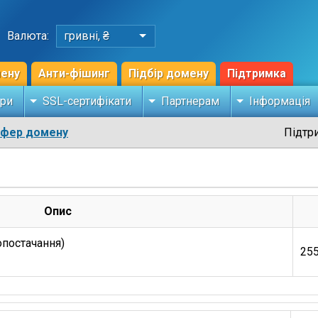
Валюта:
гривні, ₴
мену
Анти-фішинг
Підбір домену
Підтримка
ри
SSL-сертифікати
Партнерам
Інформація
сфер домену
Підтр
Опис
опостачання)
255