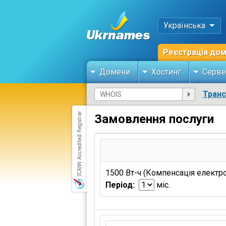
Українська
Реєстрація до
Домени
Хостинг
Серве
Тран
Замовлення послуги
1500 Вт-ч (Компенсація електр
Період:
міс.