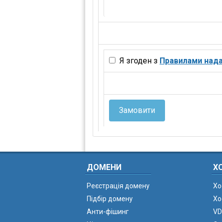
Я згоден з
Правилами нада
Замовити
ДОМЕНИ
Х
Реєстрація домену
Хо
Підбір домену
Хо
Анти-фішинг
VD