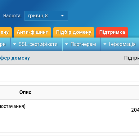
Валюта:
гривні, ₴
мену
Анти-фішинг
Підбір домену
Підтримка
ри
SSL-сертифікати
Партнерам
Інформація
сфер домену
Підтр
Опис
постачання)
204