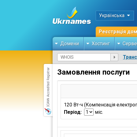
Українська
Реєстрація до
Домени
Хостинг
Серве
Тран
Замовлення послуги
120 Вт-ч (Компенсація електро
Період:
міс.