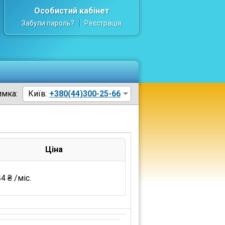
Особистий кабінет
Забули пароль?
Реєстрація
имка:
Київ:
+380(44)300-25-66
Ціна
4 ₴ /міс.