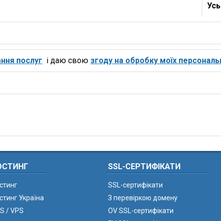
Усь
ння послуг
і даю свою
згоду на обробку моїх персональ
ОСТИНГ
SSL-СЕРТИФІКАТИ
стинг
SSL-сертифікати
стинг Україна
З перевіркою домену
S / VPS
OV SSL-сертифікати