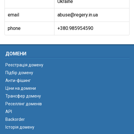
Ukraine
email
abuse@regery.in.ua
phone
+380.985954590
ДОМЕНИ
Реєстрація домену
Підбір домену
Анти-фішинг
Ціни на домени
Трансфер домену
Реселлінг доменів
API
Backorder
Історія домену