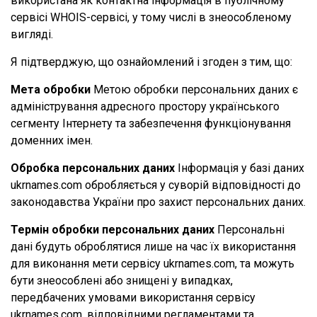
використана як контактна інформація в публічному
сервісі WHOIS-сервісі, у тому числі в знеособленому
вигляді.
Я підтверджую, що ознайомлений і згоден з тим, що:
Мета обробки
Метою обробки персональних даних є
адміністрування адресного простору українського
сегменту Інтернету та забезпечення функціонування
доменних імен.
Обробка персональних даних
Інформація у базі даних
ukrnames.com обробляється у суворій відповідності до
законодавства України про захист персональних даних.
Термін обробки персональних даних
Персональні
дані будуть оброблятися лише на час їх використання
для виконання мети сервісу ukrnames.com, та можуть
бути знеособлені або знищені у випадках,
передбачених умовами використання сервісу
ukrnames.com, відповідними регламентами та