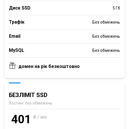
Диск SSD
5 Гб
Трафік
Без обмежень
Email
Без обмежень
MySQL
Без обмежень
домен на рік безкоштовно
БЕЗЛІМІТ SSD
Хостинг без обмежень
401
₴ / міс