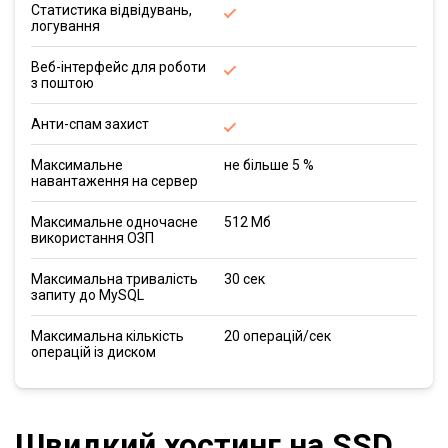
Статистика відвідувань,
логування
Веб-інтерфейс для роботи
з поштою
Анти-спам захист
Максимальне
не більше 5 %
навантаження на сервер
Максимальне одночасне
512 Мб
використання ОЗП
Максимальна тривалість
30 сек
запиту до MySQL
Максимальна кількість
20 операцій/сек
операцій із диском
Швидкий хостинг на SSD