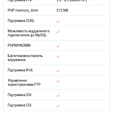
Підтримка PHP
5.6 - 8.5 (MultiPHP)
PHP memory_limit
512 Мб
Підтримка CURL
Можливість віддаленого
підключення до MySQL
PHPMYADMIN
Багатомовна панель
керування
Підтримка IPv6
Управління
користувачами FTP
Підтримка SSI
Підтримка CGI