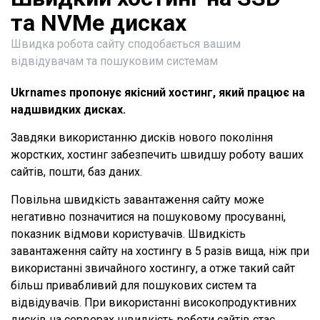
та NVMe дисках
Швидка робота сайту сподобається вашим
відвідувачам та пошуковим системам
Ukrnames пропонує якісний хостинг, який працює на
надшвидких дисках.
Завдяки використанню дисків нового покоління
жорстких, хостинг забезпечить швидшу роботу ваших
сайтів, пошти, баз даних.
Повільна швидкість завантаження сайту може
негативно позначитися на пошуковому просуванні,
показник відмови користувачів. Швидкість
завантаження сайту на хостингу в 5 разів вища, ніж при
використанні звичайного хостингу, а отже такий сайт
більш привабливий для пошукових систем та
відвідувачів. При використанні високопродуктивних
дисків на серверах швидкість роботи сайтів стає