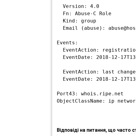
  Version: 4.0

  Fn: Abuse-C Role

  Kind: group

  Email (abuse): abuse@hostprolab.com.ua

Events:

  EventAction: registration

  EventDate: 2018-12-17T13:46:42Z

  EventAction: last changed

  EventDate: 2018-12-17T13:46:42Z

Port43: whois.ripe.net

Відповіді на питання, що часто 