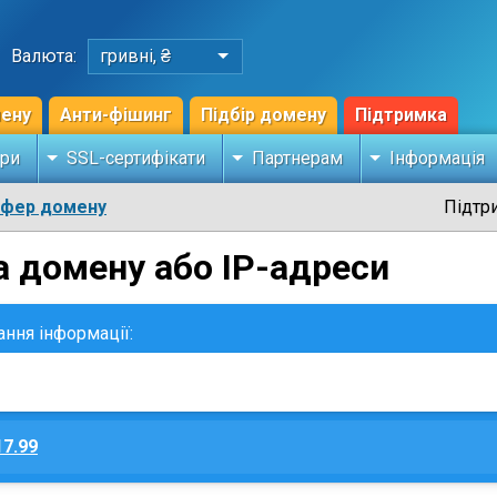
Валюта:
гривні, ₴
мену
Анти-фішинг
Підбір домену
Підтримка
ри
SSL-сертифікати
Партнерам
Інформація
сфер домену
Підтр
а домену або IP-адреси
ання інформації:
17.99