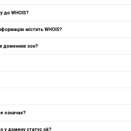
у до WHOIS?
 інформацію містить WHOIS?
іх доменних зон?
це означає?
о у домену статус ok?