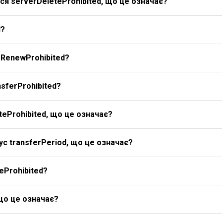
я serverDeleteProhibited, що це означає?
d?
rRenewProhibited?
sferProhibited?
eProhibited, що це означає?
с transferPeriod, що це означає?
eProhibited?
 що це означає?