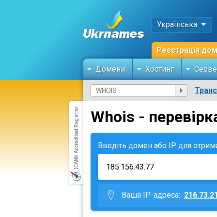
Українська
Реєстрація до
Домени
Хостинг
Серве
Тран
Whois - перевірк
Введіть домен або IP для отрим
Ваша IP-адреса:
216.73.2