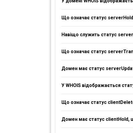
У домені WHOIS відображаєтьс
Що означає статус serverHol
Навіщо служить статус serve
Що означає статус serverTran
Домен має статус serverUpdat
У WHOIS відображається стату
Що означає статус clientDelet
Домен має статус clientHold,