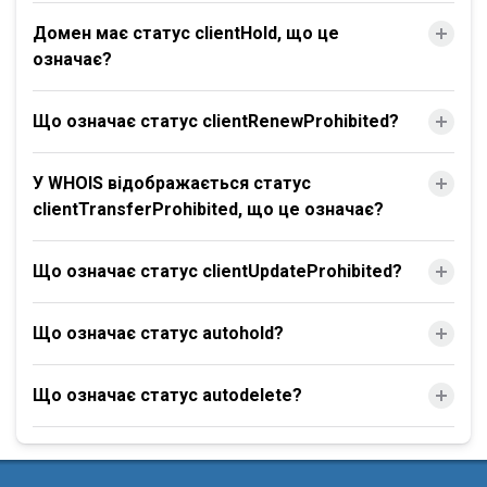
Домен має статус clientHold, що це
означає?
Що означає статус clientRenewProhibited?
У WHOIS відображається статус
clientTransferProhibited, що це означає?
Що означає статус clientUpdateProhibited?
Що означає статус autohold?
Що означає статус autodelete?