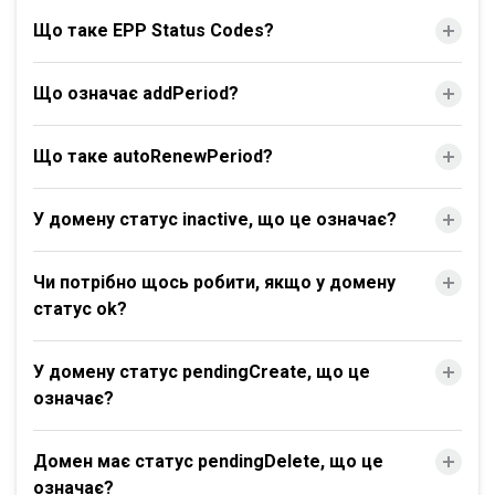
Що таке EPP Status Codes?
Що означає addPeriod?
Що таке autoRenewPeriod?
У домену статус inactive, що це означає?
Чи потрібно щось робити, якщо у домену
статус ok?
У домену статус pendingCreate, що це
означає?
Домен має статус pendingDelete, що це
означає?