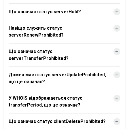
Що означає статус serverHold?
Навіщо служить статус
serverRenewProhibited?
Що означає статус
serverTransferProhibited?
Домен має статус serverUpdateProhibited,
що це означає?
У WHOIS відображається статус
transferPeriod, що це означає?
Що означає статус clientDeleteProhibited?