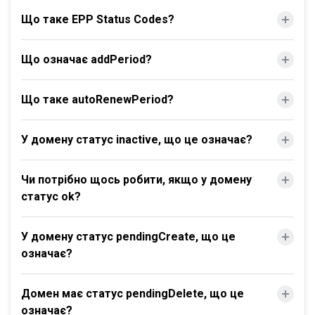
Що таке EPP Status Codes?
Що означає addPeriod?
Що таке autoRenewPeriod?
У домену статус inactive, що це означає?
Чи потрібно щось робити, якщо у домену
статус ok?
У домену статус pendingCreate, що це
означає?
Домен має статус pendingDelete, що це
означає?