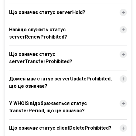
Що означає статус serverHold?
Навіщо служить статус
serverRenewProhibited?
Що означає статус
serverTransferProhibited?
Домен має статус serverUpdateProhibited,
що це означає?
У WHOIS відображається статус
transferPeriod, що це означає?
Що означає статус clientDeleteProhibited?