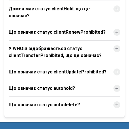
Домен має статус clientHold, що це
означає?
Що означає статус clientRenewProhibited?
У WHOIS відображається статус
clientTransferProhibited, що це означає?
Що означає статус clientUpdateProhibited?
Що означає статус autohold?
Що означає статус autodelete?