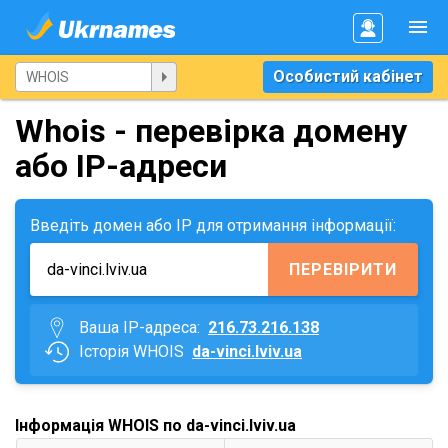
Особистий кабінет
Whois - перевірка домену
або IP-адреси
Введіть домен або IP для отримання інформації:
ПЕРЕВІРИТИ
Ваша IP-адреса:
216.73.216.138
Історія WHOIS
da-vinci.lviv.ua
Інформація WHOIS по da-vinci.lviv.ua