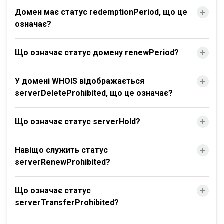
Домен має статус redemptionPeriod, що це
означає?
Що означає статус домену renewPeriod?
У домені WHOIS відображається
serverDeleteProhibited, що це означає?
Що означає статус serverHold?
Навіщо служить статус
serverRenewProhibited?
Що означає статус
serverTransferProhibited?