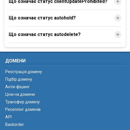
Що означає статус clientUpdateProhibited?
Що означає статус autohold?
Що означає статус autodelete?
ДОМЕНИ
Реєстрація домену
Підбір домену
Анти-фішинг
Ціни на домени
Трансфер домену
Реселлінг доменів
API
Backorder