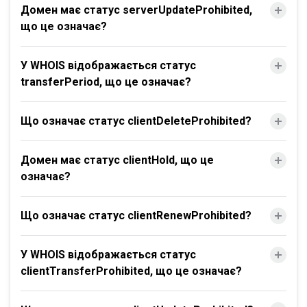
Домен має статус serverUpdateProhibited,
що це означає?
У WHOIS відображається статус
transferPeriod, що це означає?
Що означає статус clientDeleteProhibited?
Домен має статус clientHold, що це
означає?
Що означає статус clientRenewProhibited?
У WHOIS відображається статус
clientTransferProhibited, що це означає?