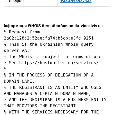
Телефон
+380.443927433
Інформація WHOIS без обробки по da-vinci.lviv.ua
% Request from 
2a02:128:2:52ae:fa74:b5cb:e3fd:9251

% This is the Ukrainian Whois query 
server #A.

% The Whois is subject to Terms of use

% See https://hostmaster.ua/services/

%

% IN THE PROCESS OF DELEGATION OF A 
DOMAIN NAME,

% THE REGISTRANT IS AN ENTITY WHO USES 
AND MANAGES A CERTAIN DOMAIN NAME,

% AND THE REGISTRAR IS A BUSINESS ENTITY 
THAT PROVIDES THE REGISTRANT

% WITH THE SERVICES NECESSARY FOR THE 