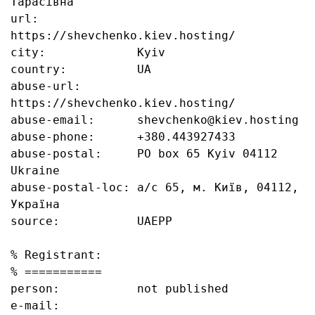
Тарасівна

url:              
https://shevchenko.kiev.hosting/

city:             Kyiv

country:          UA

abuse-url:        
https://shevchenko.kiev.hosting/

abuse-email:      shevchenko@kiev.hosting

abuse-phone:      +380.443927433

abuse-postal:     PO box 65 Kyiv 04112 
Ukraine

abuse-postal-loc: а/с 65, м. Київ, 04112, 
Україна

source:           UAEPP

% Registrant:

% ===========

person:           not published

e-mail:           