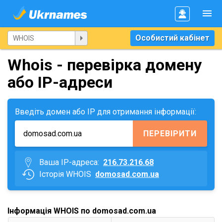
Особистий кабінет
Whois - перевірка домену
або IP-адреси
Введіть домен або IP для отримання інформації:
ПЕРЕВІРИТИ
Ваша IP-адреса:
216.73.216.68
Історія WHOIS
domosad.com.ua
Інформація WHOIS по domosad.com.ua