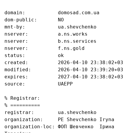
domain:           domosad.com.ua

dom-public:       NO

mnt-by:           ua.shevchenko

nserver:          a.ns.works

nserver:          b.ns.services

nserver:          f.ns.gold

status:           ok

created:          2026-04-10 23:38:02+03

modified:         2026-04-10 23:39:20+03

expires:          2027-04-10 23:38:02+03

source:           UAEPP

% Registrar:

% ==========

registrar:        ua.shevchenko

organization:     PE Shevchenko Iryna

organization-loc: ФОП Шевченко  Ірина 