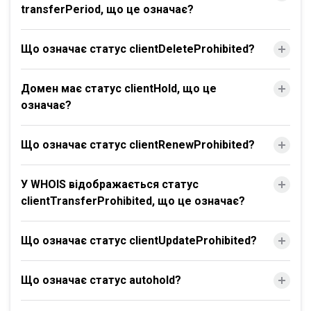
transferPeriod, що це означає?
Що означає статус clientDeleteProhibited?
Домен має статус clientHold, що це
означає?
Що означає статус clientRenewProhibited?
У WHOIS відображається статус
clientTransferProhibited, що це означає?
Що означає статус clientUpdateProhibited?
Що означає статус autohold?