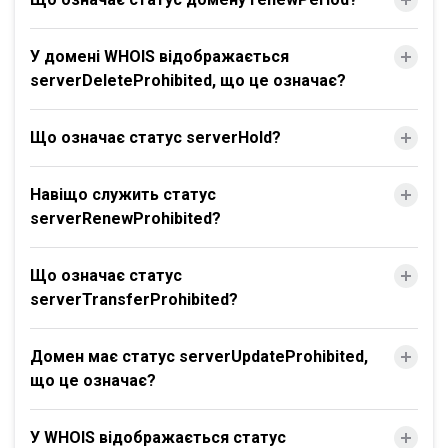
У домені WHOIS відображається
serverDeleteProhibited, що це означає?
Що означає статус serverHold?
Навіщо служить статус
serverRenewProhibited?
Що означає статус
serverTransferProhibited?
Домен має статус serverUpdateProhibited,
що це означає?
У WHOIS відображається статус