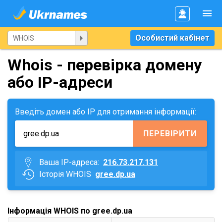
Особистий кабінет
Whois - перевірка домену
або IP-адреси
Введіть домен або IP для отримання інформації:
ПЕРЕВІРИТИ
Ваша IP-адреса:
216.73.217.131
Історія WHOIS
gree.dp.ua
Інформація WHOIS по gree.dp.ua