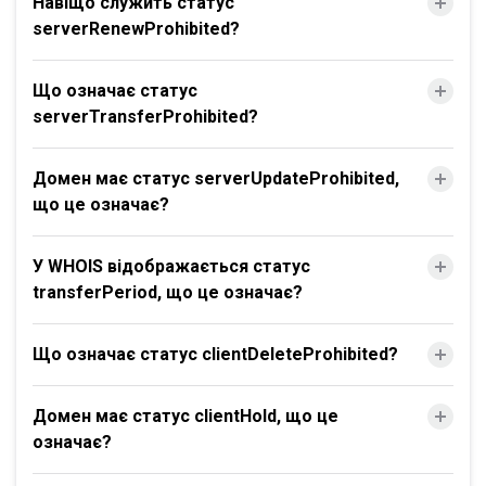
Навіщо служить статус
serverRenewProhibited?
Що означає статус
serverTransferProhibited?
Домен має статус serverUpdateProhibited,
що це означає?
У WHOIS відображається статус
transferPeriod, що це означає?
Що означає статус clientDeleteProhibited?
Домен має статус clientHold, що це
означає?