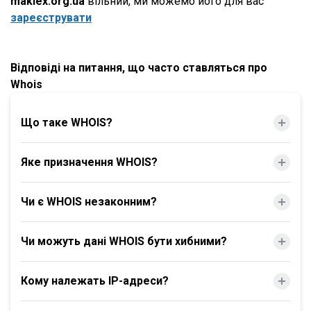
maklex.org.ua
вільний, ми можемо його для вас
зареєструвати
Відповіді на питання, що часто ставляться про
Whois
Що таке WHOIS?
Яке призначення WHOIS?
Чи є WHOIS незаконним?
Чи можуть дані WHOIS бути хибними?
Кому належать IP-адреси?