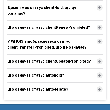
Домен має статус clientHold, що це
означає?
Що означає статус clientRenewProhibited?
У WHOIS відображається статус
clientTransferProhibited, що це означає?
Що означає статус clientUpdateProhibited?
Що означає статус autohold?
Що означає статус autodelete?