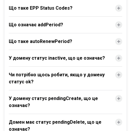
Що таке EPP Status Codes?
Що означає addPeriod?
Що таке autoRenewPeriod?
У домену статус inactive, що це означає?
Чи потрібно щось робити, якщо у домену
статус ok?
У домену статус pendingCreate, що це
означає?
Домен має статус pendingDelete, що це
означає?