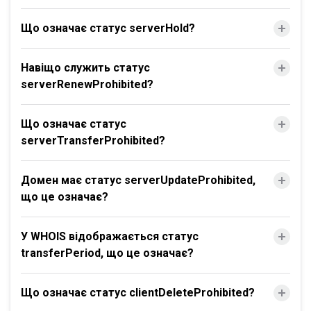
Що означає статус serverHold?
Навіщо служить статус
serverRenewProhibited?
Що означає статус
serverTransferProhibited?
Домен має статус serverUpdateProhibited,
що це означає?
У WHOIS відображається статус
transferPeriod, що це означає?
Що означає статус clientDeleteProhibited?