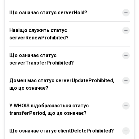
Що означає статус serverHold?
Навіщо служить статус
serverRenewProhibited?
Що означає статус
serverTransferProhibited?
Домен має статус serverUpdateProhibited,
що це означає?
У WHOIS відображається статус
transferPeriod, що це означає?
Що означає статус clientDeleteProhibited?