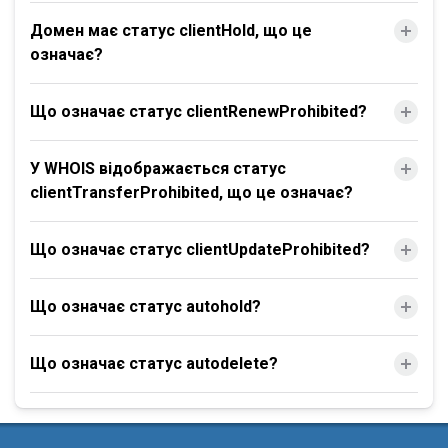
Домен має статус clientHold, що це
означає?
Що означає статус clientRenewProhibited?
У WHOIS відображається статус
clientTransferProhibited, що це означає?
Що означає статус clientUpdateProhibited?
Що означає статус autohold?
Що означає статус autodelete?