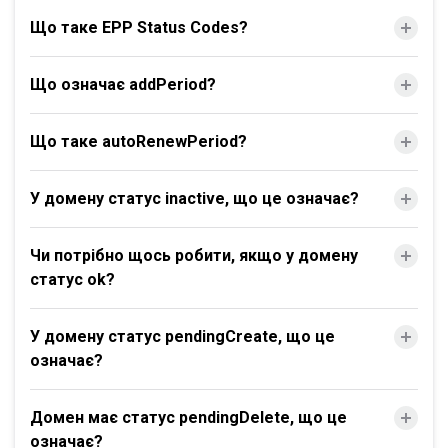
Що таке EPP Status Codes?
Що означає addPeriod?
Що таке autoRenewPeriod?
У домену статус inactive, що це означає?
Чи потрібно щось робити, якщо у домену
статус ok?
У домену статус pendingCreate, що це
означає?
Домен має статус pendingDelete, що це
означає?