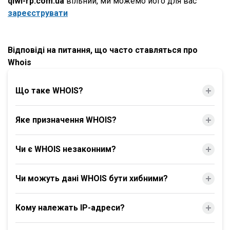
qiwi-rp.com.ua
вільний, ми можемо його для вас
зареєструвати
Відповіді на питання, що часто ставляться про
Whois
Що таке WHOIS?
Яке призначення WHOIS?
Чи є WHOIS незаконним?
Чи можуть дані WHOIS бути хибними?
Кому належать IP-адреси?