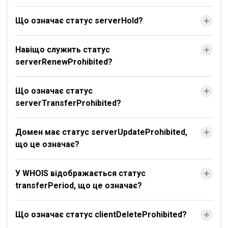
Що означає статус serverHold?
Навіщо служить статус
serverRenewProhibited?
Що означає статус
serverTransferProhibited?
Домен має статус serverUpdateProhibited,
що це означає?
У WHOIS відображається статус
transferPeriod, що це означає?
Що означає статус clientDeleteProhibited?