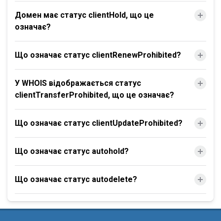
Домен має статус clientHold, що це
означає?
Що означає статус clientRenewProhibited?
У WHOIS відображається статус
clientTransferProhibited, що це означає?
Що означає статус clientUpdateProhibited?
Що означає статус autohold?
Що означає статус autodelete?