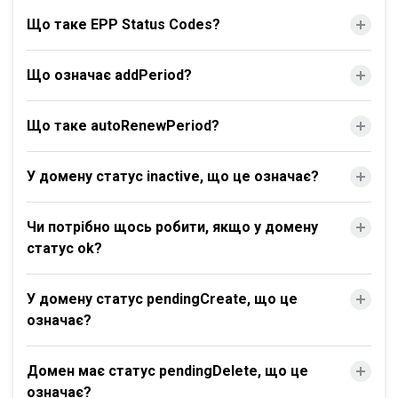
Що таке EPP Status Codes?
Що означає addPeriod?
Що таке autoRenewPeriod?
У домену статус inactive, що це означає?
Чи потрібно щось робити, якщо у домену
статус ok?
У домену статус pendingCreate, що це
означає?
Домен має статус pendingDelete, що це
означає?