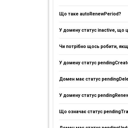
Що таке autoRenewPeriod?
У домену статус inactive, що 
Чи потрібно щось робити, якщ
У домену статус pendingCreat
Домен має статус pendingDele
У домену статус pendingRene
Що означає статус pendingTr
Домен має статус pendingUpd