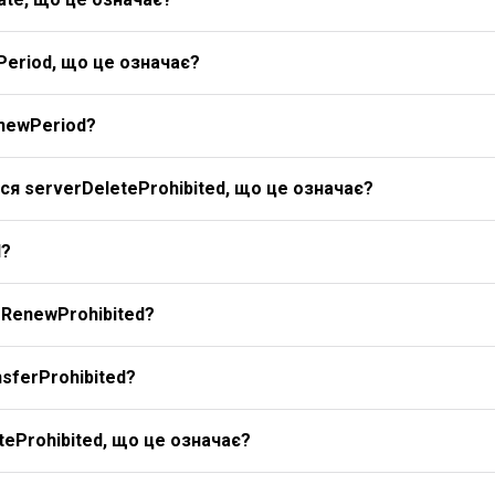
Period, що це означає?
newPeriod?
я serverDeleteProhibited, що це означає?
d?
rRenewProhibited?
sferProhibited?
eProhibited, що це означає?