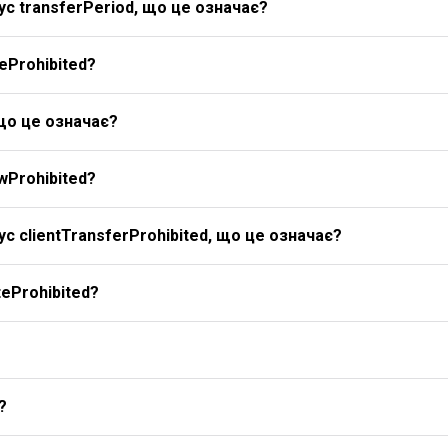
с transferPeriod, що це означає?
eProhibited?
 що це означає?
wProhibited?
с clientTransferProhibited, що це означає?
eProhibited?
?