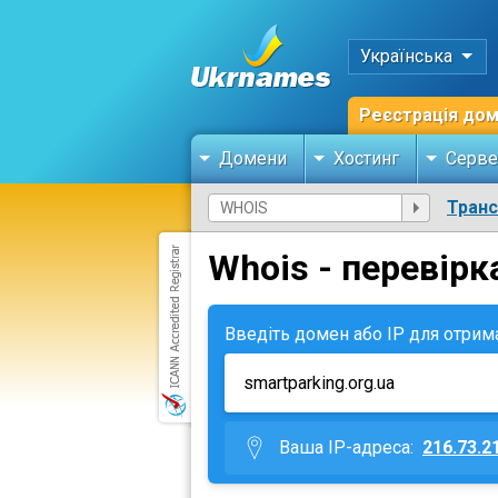
Українська
Реєстрація до
Домени
Хостинг
Серве
Тран
Whois - перевірк
Введіть домен або IP для отрим
Ваша IP-адреса:
216.73.2