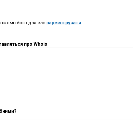
можемо його для вас
зареєструвати
ставляться про Whois
ибними?