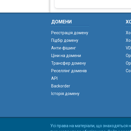
ДОМЕНИ
Х
Реєстрація домену
Хо
Підбір домену
Хо
Анти-фішинг
VD
Ціни на домени
Ор
Трансфер домену
Ор
Реселлінг доменів
Co
API
Backorder
Історія домену
Усі права на матеріали, що знаходяться н