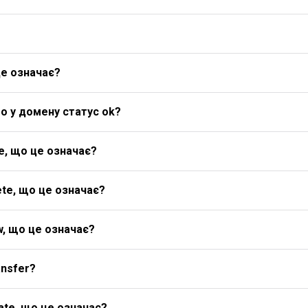
це означає?
о у домену статус ok?
e, що це означає?
te, що це означає?
w, що це означає?
ansfer?
ate, що це означає?