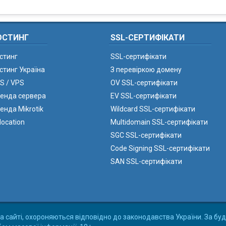
ОСТИНГ
SSL-СЕРТИФІКАТИ
стинг
SSL-сертифікати
стинг Україна
З перевіркою домену
S / VPS
OV SSL-сертифікати
енда сервера
EV SSL-сертифікати
енда Mikrotik
Wildcard SSL-сертифікати
location
Multidomain SSL-сертифікати
SGC SSL-сертифікати
Code Signing SSL-сертифікати
SAN SSL-сертифікати
а сайті, охороняються відповідно до законодавства України. За буд