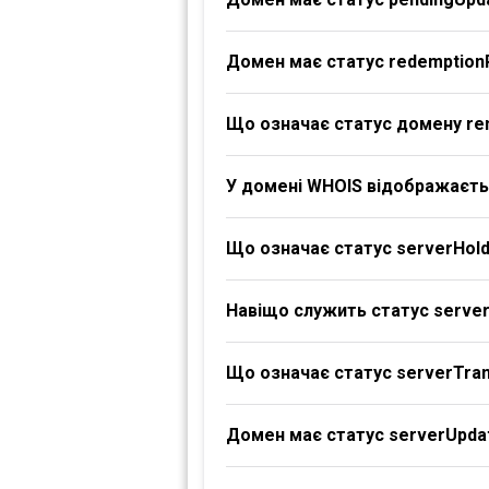
Домен має статус redemption
Що означає статус домену re
У домені WHOIS відображаєтьс
Що означає статус serverHol
Навіщо служить статус serve
Що означає статус serverTran
Домен має статус serverUpdat