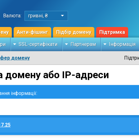
Валюта:
гривні, ₴
мену
Анти-фішинг
Підбір домену
Підтримка
ри
SSL-сертифікати
Партнерам
Інформація
сфер домену
Підтр
а домену або IP-адреси
ання інформації:
17.25