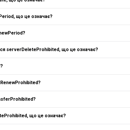
Period, що це означає?
newPeriod?
я serverDeleteProhibited, що це означає?
d?
rRenewProhibited?
sferProhibited?
eProhibited, що це означає?