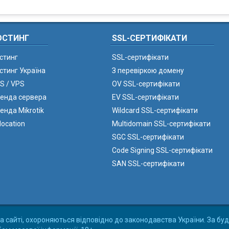
ОСТИНГ
SSL-СЕРТИФІКАТИ
стинг
SSL-сертифікати
стинг Україна
З перевіркою домену
S / VPS
OV SSL-сертифікати
енда сервера
EV SSL-сертифікати
енда Mikrotik
Wildcard SSL-сертифікати
location
Multidomain SSL-сертифікати
SGC SSL-сертифікати
Code Signing SSL-сертифікати
SAN SSL-сертифікати
а сайті, охороняються відповідно до законодавства України. За буд