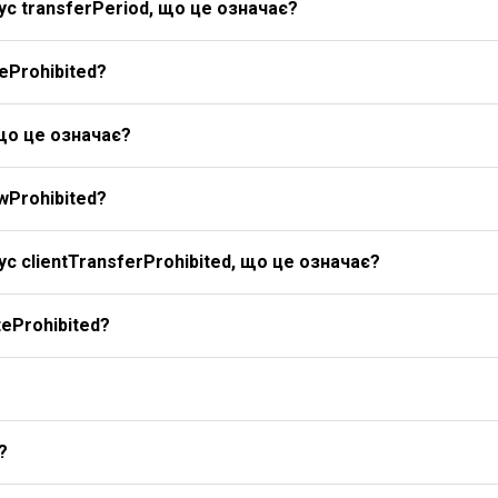
с transferPeriod, що це означає?
eProhibited?
 що це означає?
wProhibited?
с clientTransferProhibited, що це означає?
eProhibited?
?