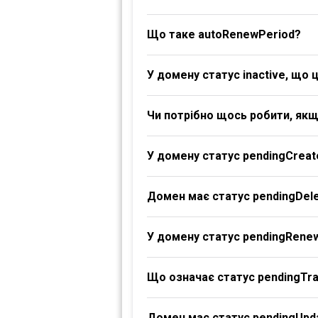
Що таке autoRenewPeriod?
У домену статус inactive, що 
Чи потрібно щось робити, якщ
У домену статус pendingCreat
Домен має статус pendingDele
У домену статус pendingRene
Що означає статус pendingTr
Домен має статус pendingUpd