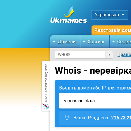
Українська
Реєстрація до
Домени
Хостинг
Серве
Тран
Whois - перевірк
Введіть домен або IP для отрим
Ваша IP-адреса:
216.73.2