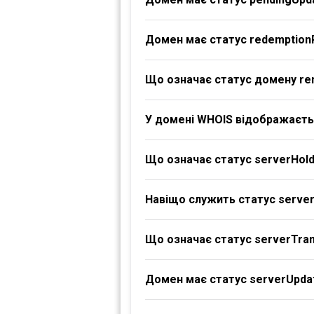
Домен має статус redemption
Що означає статус домену re
У домені WHOIS відображаєтьс
Що означає статус serverHol
Навіщо служить статус serve
Що означає статус serverTran
Домен має статус serverUpdat