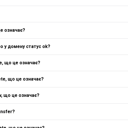
це означає?
о у домену статус ok?
e, що це означає?
te, що це означає?
w, що це означає?
ansfer?
ate, що це означає?