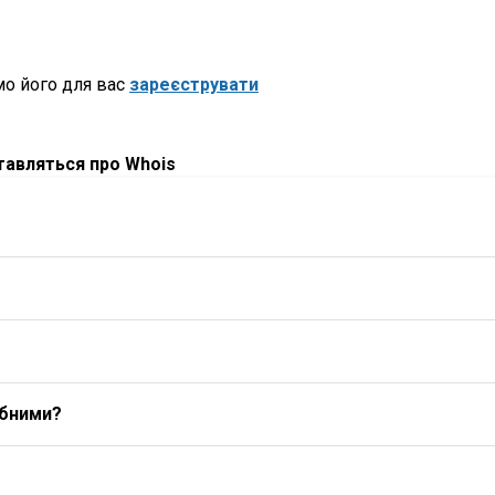
о його для вас
зареєструвати
ставляться про Whois
ибними?