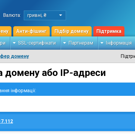
Валюта:
гривні, ₴
мену
Анти-фішинг
Підбір домену
Підтримка
ри
SSL-сертифікати
Партнерам
Інформація
сфер домену
Підтр
а домену або IP-адреси
ання інформації:
17.112