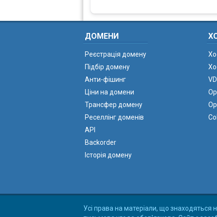
ДОМЕНИ
Х
Реєстрація домену
Хо
Підбір домену
Хо
Анти-фішинг
VD
Ціни на домени
Ор
Трансфер домену
Ор
Реселлінг доменів
Co
API
Backorder
Історія домену
Усі права на матеріали, що знаходяться н