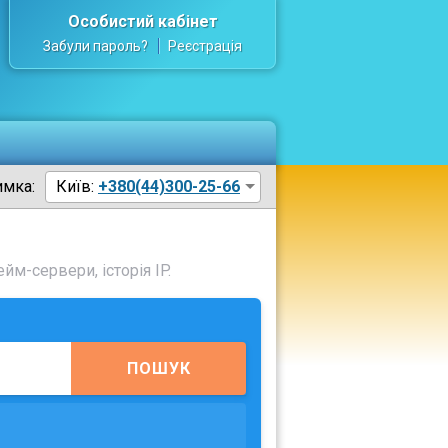
Особистий кабінет
Забули пароль?
Реєстрація
имка:
Київ:
+380(44)300-25-66
йм-сервери, історія IP.
ПОШУК