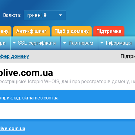
Валюта:
гривні, ₴
мену
Анти-фішинг
Підбір домену
Підтримка
ри
SSL-сертифікати
Партнерам
Інформація
сфер домену
Підтр
plive.com.ua
єстрацією! Історія WHOIS, дані про реєстраторів домену, не
наприклад: ukrnames.com.ua
live.com.ua