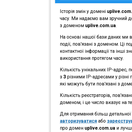
Історія змін у домені
uplive.com
часу. Ми надаємо вам зручний до
з доменом
uplive.com.ua
.
На основі нашої бази даних ми 
події, пов'язані з доменом. Ці 
контактної інформації та інші з
використання протягом часу.
Кількість унікальних IP-адрес,
з
3
різними IP-адресами у різні п
які можуть бути пов'язані з дом
Кількість реєстраторів, пов'яза
доменом, і це число вказує на 
Для отримання більш детальної і
авторизуватися
або
зареєстру
про домен
uplive.com.ua
и лучш