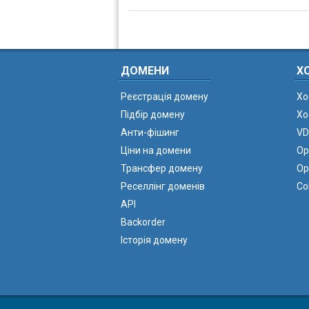
ДОМЕНИ
Х
Реєстрація домену
Хо
Підбір домену
Хо
Анти-фішинг
VD
Ціни на домени
Ор
Трансфер домену
Ор
Реселлінг доменів
Co
API
Backorder
Історія домену