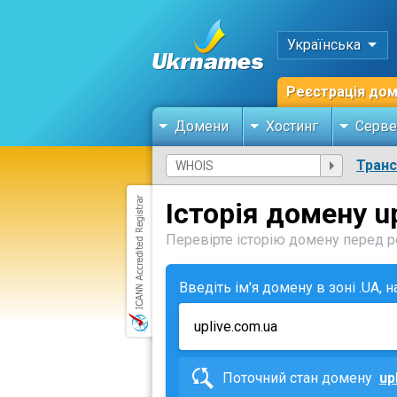
Українська
Реєстрація до
Домени
Хостинг
Серве
Тран
Історія домену u
Перевірте історію домену перед ре
Введіть ім'я домену в зоні .UA, 
Поточний стан домену
up