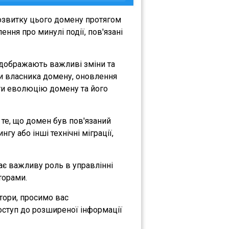
озвитку цього домену протягом
ння про минулі події, пов'язані
відображають важливі зміни та
іни власника домену, оновлення
міти еволюцію домену та його
а те, що домен був пов'язаний
гу або інші технічні міграції,
рає важливу роль в управлінні
торами.
атори, просимо вас
оступ до розширеної інформації