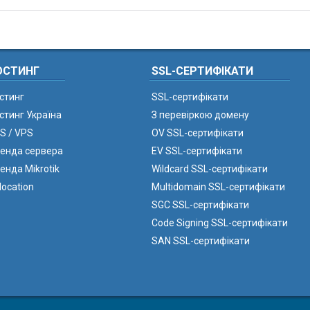
ОСТИНГ
SSL-СЕРТИФІКАТИ
стинг
SSL-сертифікати
стинг Україна
З перевіркою домену
S / VPS
OV SSL-сертифікати
енда сервера
EV SSL-сертифікати
енда Mikrotik
Wildcard SSL-сертифікати
location
Multidomain SSL-сертифікати
SGC SSL-сертифікати
Code Signing SSL-сертифікати
SAN SSL-сертифікати