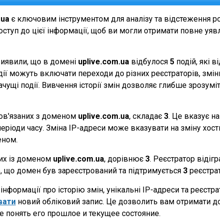
.ua
є ключовим інструментом для аналізу та відстеження р
ступ до цієї інформації, щоб ви могли отримати повне уявле
виявили, що в домені
uplive.com.ua
відбулося
5
подій, які 
події можуть включати переходи до різних реєстраторів, зм
начущі події. Вивчення історії змін дозволяє глибше зрозу
 пов'язаних з доменом
uplive.com.ua
, складає
3
. Це вказує н
еріоди часу. Зміна IP-адреси може вказувати на зміну хостин
еном.
них із доменом
uplive.com.ua
, дорівнює
3
. Реєстратор відіг
те, що домен був зареєстрований та підтримується
3
реєстра
нформації про історію змін, унікальні IP-адреси та реєстр
вати
новий обліковий запис. Це дозволить вам отримати д
е понять его прошлое и текущее состояние.