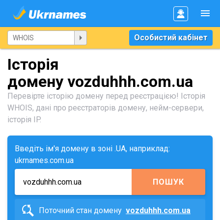
Особистий кабінет
Історія
домену vozduhhh.com.ua
Перевірте історію домену перед реєстрацією! Історія
WHOIS, дані про реєстраторів домену, нейм-сервери,
історія IP.
Введіть ім'я домену в зоні .UA, наприклад:
ukrnames.com.ua
ПОШУК
Поточний стан домену
vozduhhh.com.ua