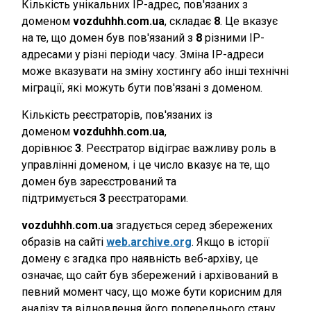
Кількість унікальних IP-адрес, пов'язаних з
доменом
vozduhhh.com.ua
, складає
8
. Це вказує
на те, що домен був пов'язаний з
8
різними IP-
адресами у різні періоди часу. Зміна IP-адреси
може вказувати на зміну хостингу або інші технічні
міграції, які можуть бути пов'язані з доменом.
Кількість реєстраторів, пов'язаних із
доменом
vozduhhh.com.ua
,
дорівнює
3
. Реєстратор відіграє важливу роль в
управлінні доменом, і це число вказує на те, що
домен був зареєстрований та
підтримується
3
реєстраторами.
vozduhhh.com.ua
згадується серед збережених
образів на сайті
web.archive.org
. Якщо в історії
домену є згадка про наявність веб-архіву, це
означає, що сайт був збережений і архівований в
певний момент часу, що може бути корисним для
аналізу та відновлення його попереднього стану