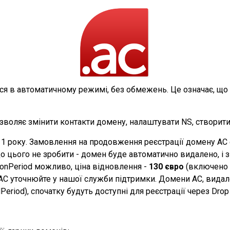
ься в автоматичному режимі, без обмежень. Це означає, 
воляє змінити контакти домену, налаштувати NS, створити
1 року. Замовлення на продовження реєстрації домену AC сл
що цього не зробити - домен буде автоматично видалено, і зм
onPeriod можливо, ціна відновлення -
130 євро
(включено п
C уточнюйте у нашої служби підтримки. Домени AC, видал
eriod), спочатку будуть доступні для реєстрації через Drop