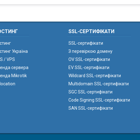
ОСТИНГ
SSL-СЕРТИФІКАТИ
стинг
SSL-сертифікати
стинг Україна
З перевіркою домену
S / VPS
OV SSL-сертифікати
енда сервера
EV SSL-сертифікати
енда Mikrotik
Wildcard SSL-сертифікати
location
Multidomain SSL-сертифікати
SGC SSL-сертифікати
Code Signing SSL-сертифікати
SAN SSL-сертифікати