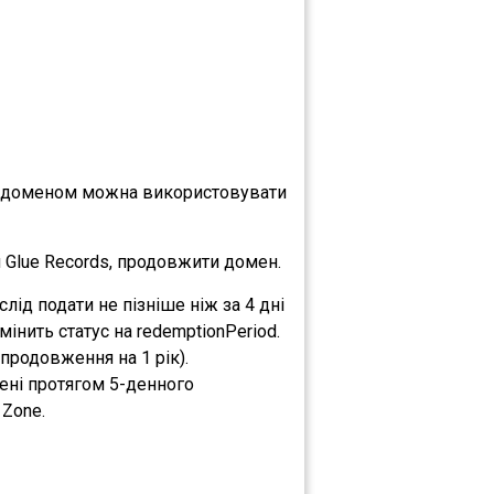
що доменом можна використовувати
 Glue Records, продовжити домен.
ід подати не пізніше ніж за 4 дні
інить статус на redemptionPeriod.
родовження на 1 рік).
ені протягом 5-денного
 Zone.