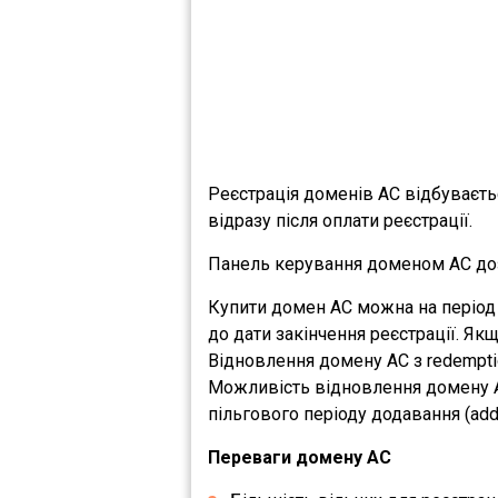
Реєстрація доменів AC відбуваєт
відразу після оплати реєстрації.
Панель керування доменом AC доз
Купити домен AC можна на період 
до дати закінчення реєстрації. Як
Відновлення домену AC з redempti
Можливість відновлення домену A
пільгового періоду додавання (addP
Переваги домену AC