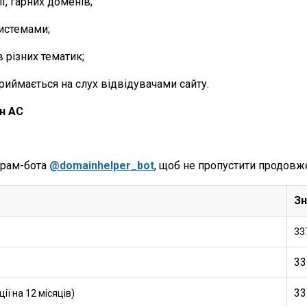
ї, гарних доменів;
истемами;
 різних тематик;
риймається на слух відвідувачами сайту.
н AC
грам-бота
@domainhelper_bot
, щоб не пропустити продовж
Зн
33
33
33
ї на 12 місяців)