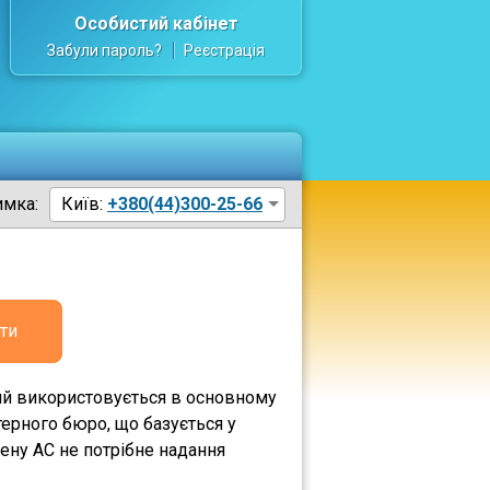
Особистий кабінет
Забули пароль?
Реєстрація
имка:
Київ:
+380(44)300-25-66
ти
який використовується в основному
ютерного бюро, що базується у
ену AC не потрібне надання