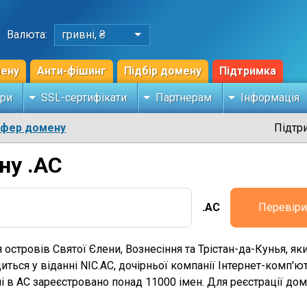
Валюта:
гривні, ₴
мену
Анти-фішинг
Підбір домену
Підтримка
ри
SSL-сертифікати
Партнерам
Інформація
сфер домену
Підтр
ну .AC
.AC
Перевіри
 островів Святої Єлени, Вознесіння та Трістан-да-Кунья, 
диться у віданні NIC.AC, дочірньої компанії Інтернет-комп'
і в AC зареєстровано понад 11000 імен. Для реєстрації дом