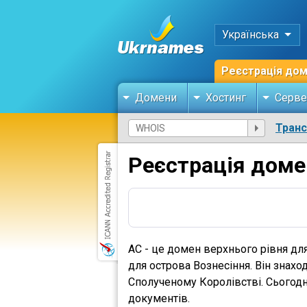
Українська
Реєстрація до
Домени
Хостинг
Серве
Тран
Реєстрація доме
AC - це домен верхнього рівня для
для острова Вознесіння. Він знахо
Сполученому Королівстві. Сьогодн
документів.