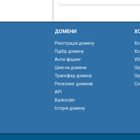
ДОМЕНИ
Х
Реєстрація домену
Хо
Підбір домену
Хо
Анти-фішинг
VD
Ціни на домени
Ор
Трансфер домену
Ор
Реселлінг доменів
Co
API
Backorder
Історія домену