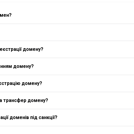
омен?
еєстрації домену?
енням домену?
єстрацію домену?
на трансфер домену?
ції доменів під санкції?