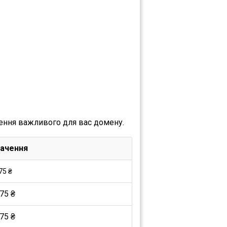
ення важливого для вас домену.
ачення
75 ₴
75 ₴
75 ₴