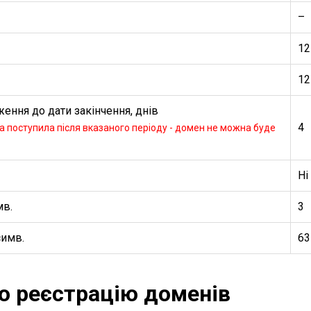
–
12
12
ення до дати закінчення, днів
4
 поступила після вказаного періоду - домен не можна буде
Ні
мв.
3
симв.
63
ро реєстрацію доменів