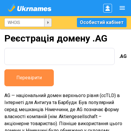
Особистий кабінет
Реєстрація домену .AG
.AG
Перевірити
AG — національний домен верхнього рівня (ccTLD) в
Інтернеті для Антигуа та Барбуди. Був популярний
серед мешканців Німеччини, де AG позначає форму
власності компаній (нім. Aktiengesellschaft –
акціонерне товариство). Пізніше використання цього
домену у Німеччині було обмежено у судовому