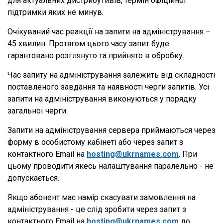
для актуальних дистрибутивів, термін офіційної
підтримки яких не минув.
Очікуваний час реакції на запити на адміністрування –
45 хвилин. Протягом цього часу запит буде
гарантовано розглянуто та прийнято в обробку.
Час запиту на адміністрування залежить від складності
поставленого завдання та наявності черги запитів. Усі
запити на адміністрування виконуються у порядку
загальної черги.
Запити на адміністрування сервера приймаються через
форму в особистому кабінеті або через запит з
контактного Email на
hosting@ukrnames.com
. При
цьому проводити якесь налаштування паралельно - не
допускається.
Якщо абонент має намір скасувати замовлення на
адміністрування - це слід зробити через запит з
контактного Email на
hosting@ukrnames.com
до