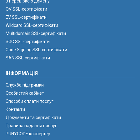
З перевіркою домену
OV SSL-сертифікати
EV SSL-сертифікати
Wildcard SSL-сертифікати
Multidomain SSL-сертифікати
SGC SSL-сертифікати
Code Signing SSL-сертифікати
SAN SSL-сертифікати
ІНФОРМАЦІЯ
Служба підтримки
Особистий кабінет
Способи оплати послуг
Контакти
Документи та сертифікати
Правила надання послуг
PUNYCODE конвертер