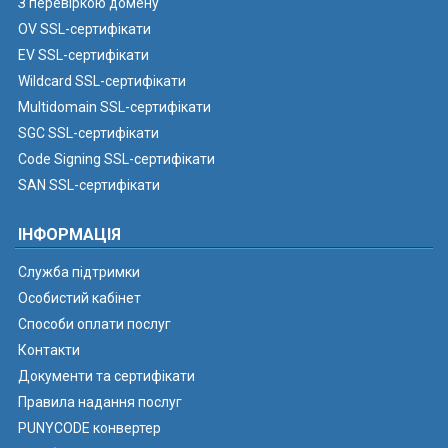
З перевіркою домену
OV SSL-сертифікати
EV SSL-сертифікати
Wildcard SSL-сертифікати
Multidomain SSL-сертифікати
SGC SSL-сертифікати
Code Signing SSL-сертифікати
SAN SSL-сертифікати
ІНФОРМАЦІЯ
Служба підтримки
Особистий кабінет
Способи оплати послуг
Контакти
Документи та сертифікати
Правила надання послуг
PUNYCODE конвертер