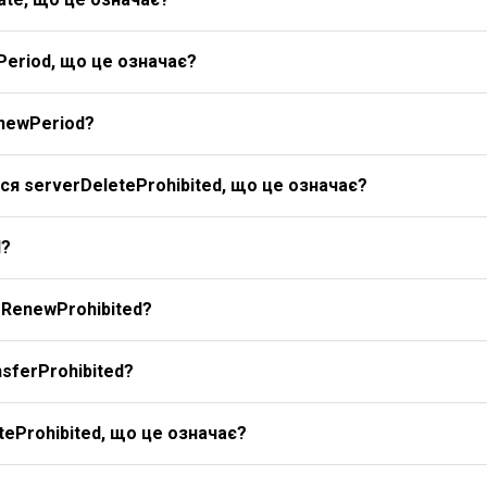
Period, що це означає?
newPeriod?
я serverDeleteProhibited, що це означає?
d?
rRenewProhibited?
sferProhibited?
eProhibited, що це означає?