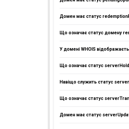
Домен має статус redemption
Що означає статус домену re
У домені WHOIS відображаєтьс
Що означає статус serverHol
Навіщо служить статус serve
Що означає статус serverTran
Домен має статус serverUpdat