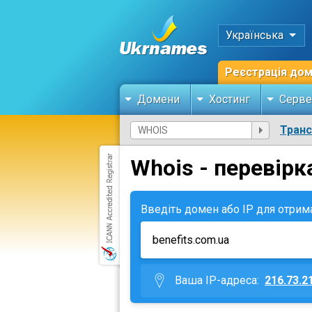
Українська
Реєстрація до
Домени
Хостинг
Серве
Тран
Whois - перевірк
Введіть домен або IP для отрим
Ваша IP-адреса:
216.73.2