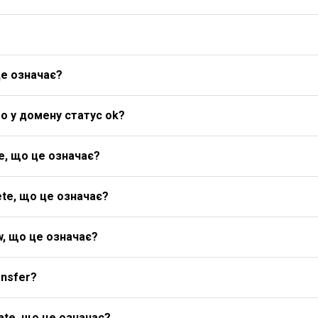
це означає?
о у домену статус ok?
e, що це означає?
te, що це означає?
w, що це означає?
ansfer?
ate, що це означає?