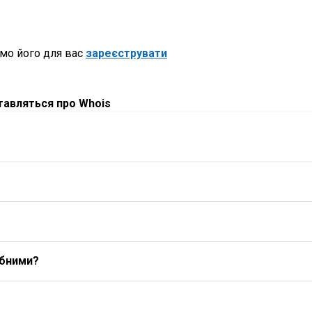
мо його для вас
зареєструвати
ставляться про Whois
ибними?