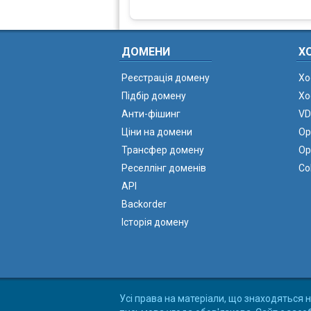
ДОМЕНИ
Х
Реєстрація домену
Хо
Підбір домену
Хо
Анти-фішинг
VD
Ціни на домени
Ор
Трансфер домену
Ор
Реселлінг доменів
Co
API
Backorder
Історія домену
Усі права на матеріали, що знаходяться н