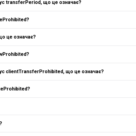
с transferPeriod, що це означає?
eProhibited?
 що це означає?
wProhibited?
с clientTransferProhibited, що це означає?
eProhibited?
?