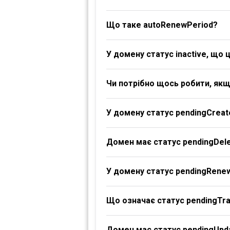
Що таке autoRenewPeriod?
У домену статус inactive, що 
Чи потрібно щось робити, якщ
У домену статус pendingCreat
Домен має статус pendingDele
У домену статус pendingRene
Що означає статус pendingTr
Домен має статус pendingUpd