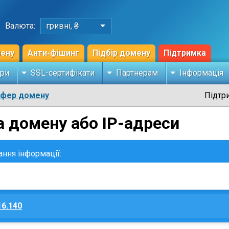
Валюта:
гривні, ₴
мену
Анти-фішинг
Підбір домену
Підтримка
ри
SSL-сертифікати
Партнерам
Інформація
сфер домену
Підтр
а домену або IP-адреси
ання інформації:
16.140