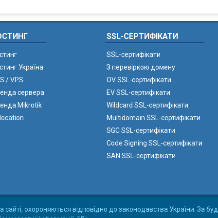
ОСТИНГ
SSL-СЕРТИФІКАТИ
стинг
SSL-сертифікати
стинг Україна
З перевіркою домену
S / VPS
OV SSL-сертифікати
енда сервера
EV SSL-сертифікати
енда Mikrotik
Wildcard SSL-сертифікати
location
Multidomain SSL-сертифікати
SGC SSL-сертифікати
Code Signing SSL-сертифікати
SAN SSL-сертифікати
а сайті, охороняються відповідно до законодавства України. За буд