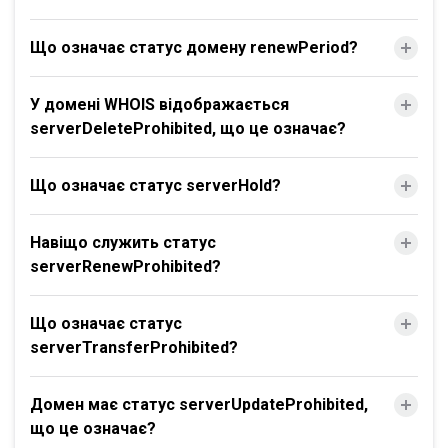
Що означає статус домену renewPeriod?
У домені WHOIS відображається
serverDeleteProhibited, що це означає?
Що означає статус serverHold?
Навіщо служить статус
serverRenewProhibited?
Що означає статус
serverTransferProhibited?
Домен має статус serverUpdateProhibited,
що це означає?