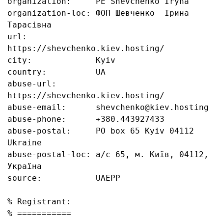
organization:     PE Shevchenko Iryna

organization-loc: ФОП Шевченко  Ірина 
Тарасівна

url:              
https://shevchenko.kiev.hosting/

city:             Kyiv

country:          UA

abuse-url:        
https://shevchenko.kiev.hosting/

abuse-email:      shevchenko@kiev.hosting

abuse-phone:      +380.443927433

abuse-postal:     PO box 65 Kyiv 04112 
Ukraine

abuse-postal-loc: а/с 65, м. Київ, 04112, 
Україна

source:           UAEPP

% Registrant:

% ===========
