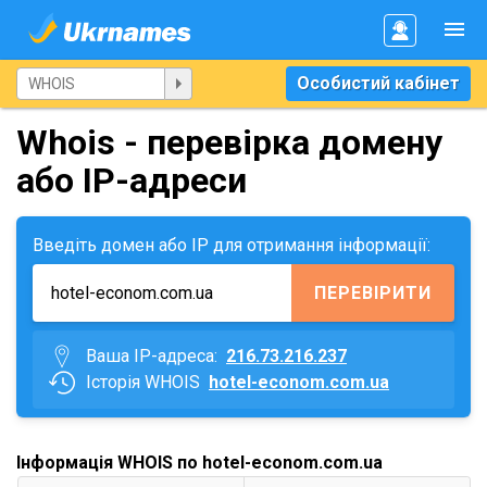
Особистий кабінет
Whois - перевірка домену
або IP-адреси
Введіть домен або IP для отримання інформації:
ПЕРЕВІРИТИ
Ваша IP-адреса:
216.73.216.237
Історія WHOIS
hotel-econom.com.ua
Інформація WHOIS по hotel-econom.com.ua