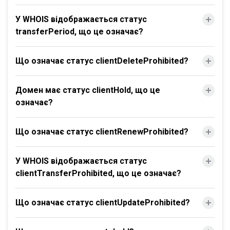
У WHOIS відображається статус
transferPeriod, що це означає?
Що означає статус clientDeleteProhibited?
Домен має статус clientHold, що це
означає?
Що означає статус clientRenewProhibited?
У WHOIS відображається статус
clientTransferProhibited, що це означає?
Що означає статус clientUpdateProhibited?