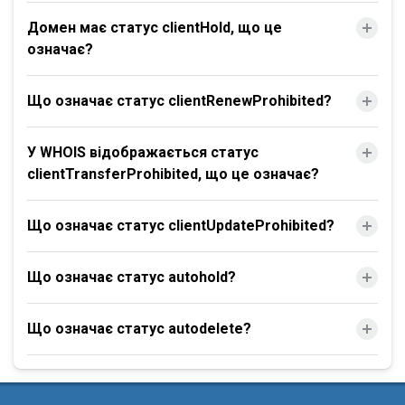
Домен має статус clientHold, що це
означає?
Що означає статус clientRenewProhibited?
У WHOIS відображається статус
clientTransferProhibited, що це означає?
Що означає статус clientUpdateProhibited?
Що означає статус autohold?
Що означає статус autodelete?