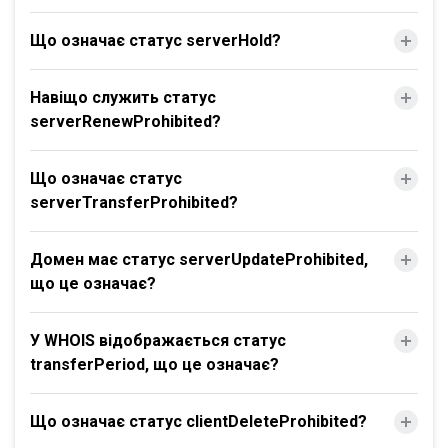
Що означає статус serverHold?
Навіщо служить статус
serverRenewProhibited?
Що означає статус
serverTransferProhibited?
Домен має статус serverUpdateProhibited,
що це означає?
У WHOIS відображається статус
transferPeriod, що це означає?
Що означає статус clientDeleteProhibited?