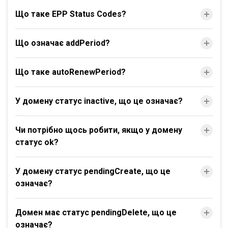
Що таке EPP Status Codes?
Що означає addPeriod?
Що таке autoRenewPeriod?
У домену статус inactive, що це означає?
Чи потрібно щось робити, якщо у домену
статус ok?
У домену статус pendingCreate, що це
означає?
Домен має статус pendingDelete, що це
означає?