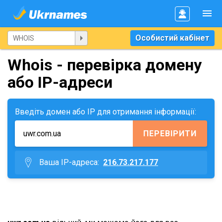
Особистий кабінет
Whois - перевірка домену
або IP-адреси
Введіть домен або IP для отримання інформації:
ПЕРЕВІРИТИ
Ваша IP-адреса:
216.73.217.177