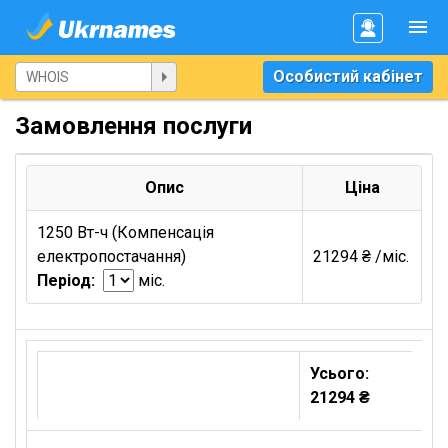
Особистий кабінет
Замовлення послуги
Опис
Ціна
1250 Вт-ч (Компенсація
електропостачання)
21294 ₴ /міс.
Період:
міс.
Усього:
21294 ₴