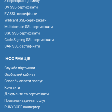
З перевіркою домену
OV SSL-сертифікати
EV SSL-сертифікати
Wildcard SSL-сертифікати
Multidomain SSL-сертифікати
SGC SSL-сертифікати
Code Signing SSL-сертифікати
SAN SSL-сертифікати
ІНФОРМАЦІЯ
Служба підтримки
Особистий кабінет
Способи оплати послуг
Контакти
Документи та сертифікати
Правила надання послуг
PUNYCODE конвертер