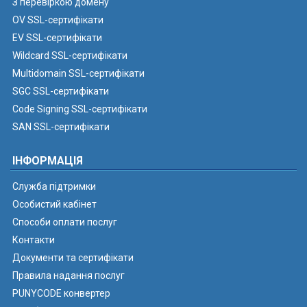
З перевіркою домену
OV SSL-сертифікати
EV SSL-сертифікати
Wildcard SSL-сертифікати
Multidomain SSL-сертифікати
SGC SSL-сертифікати
Code Signing SSL-сертифікати
SAN SSL-сертифікати
ІНФОРМАЦІЯ
Служба підтримки
Особистий кабінет
Способи оплати послуг
Контакти
Документи та сертифікати
Правила надання послуг
PUNYCODE конвертер