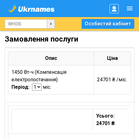
Особистий кабінет
Замовлення послуги
Опис
Ціна
1450 Вт-ч (Компенсація
електропостачання)
24701 ₴ /міс.
Період:
міс.
Усього:
24701 ₴