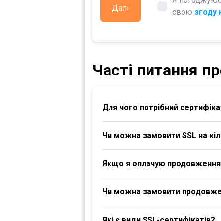
Я погоджуюс
Далі
свою
згоду 
Часті питання пр
Для чого потрібний сертифіка
Чи можна замовити SSL на кіл
Якщо я оплачую продовження S
Чи можна замовити продовженн
Які є види SSL-сертифікатів?