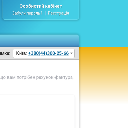
Особистий кабінет
Забули пароль?
Реєстрація
имка:
Київ:
+380(44)300-25-66
що вам потрібен рахунок-фактура,