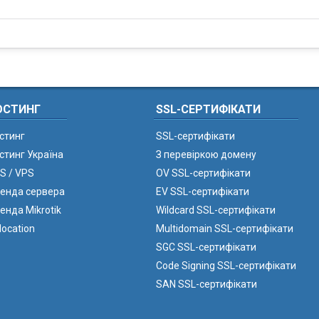
ОСТИНГ
SSL-СЕРТИФІКАТИ
стинг
SSL-сертифікати
стинг Україна
З перевіркою домену
S / VPS
OV SSL-сертифікати
енда сервера
EV SSL-сертифікати
енда Mikrotik
Wildcard SSL-сертифікати
location
Multidomain SSL-сертифікати
SGC SSL-сертифікати
Code Signing SSL-сертифікати
SAN SSL-сертифікати