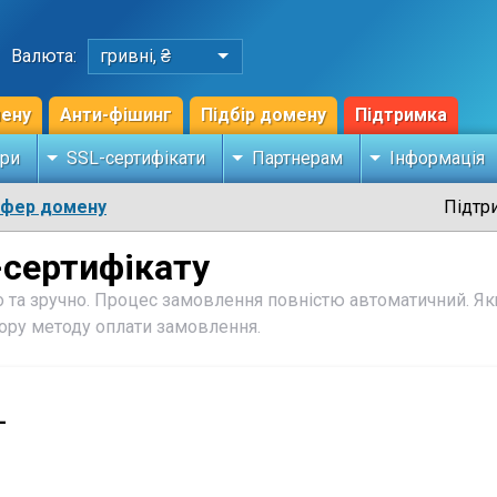
Валюта:
гривні, ₴
мену
Анти-фішинг
Підбір домену
Підтримка
ри
SSL-сертифікати
Партнерам
Інформація
сфер домену
Підтр
сертифікату
 та зручно. Процес замовлення повністю автоматичний. Як
бору методу оплати замовлення.
L