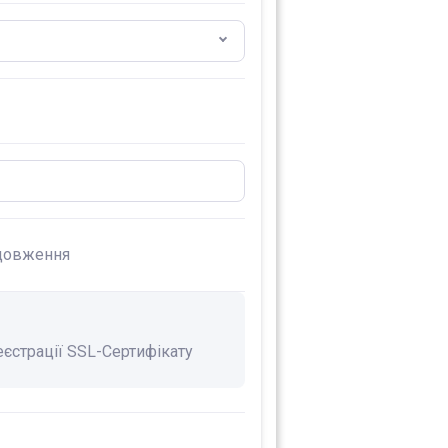
довження
еєстрації SSL-Сертифікату