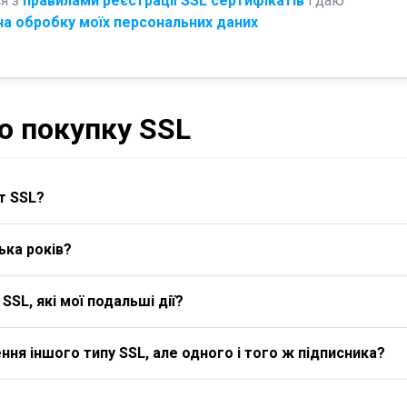
я з
правилами реєстрації SSL сертифікатів
і даю
на обробку моїх персональних даних
о покупку SSL
т SSL?
ька років?
SL, які мої подальші дії?
я іншого типу SSL, але одного і того ж підписника?