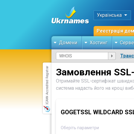
Українська
Реєстрація до
Домени
Хостинг
Серве
Тран
Замовлення SSL-
Отримайте SSL-сертифікат швидко
система надасть його на кроці ви
GOGETSSL WILDCARD SS
Оберіть параметри