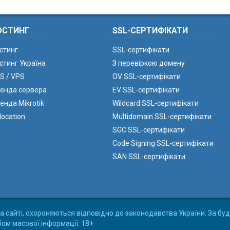
ОСТИНГ
SSL-СЕРТИФІКАТИ
стинг
SSL-сертифікати
стинг Україна
З перевіркою домену
S / VPS
OV SSL-сертифікати
енда сервера
EV SSL-сертифікати
енда Mikrotik
Wildcard SSL-сертифікати
location
Multidomain SSL-сертифікати
SGC SSL-сертифікати
Code Signing SSL-сертифікати
SAN SSL-сертифікати
а сайті, охороняються відповідно до законодавства України. За буд
бом масової інформації. 18+