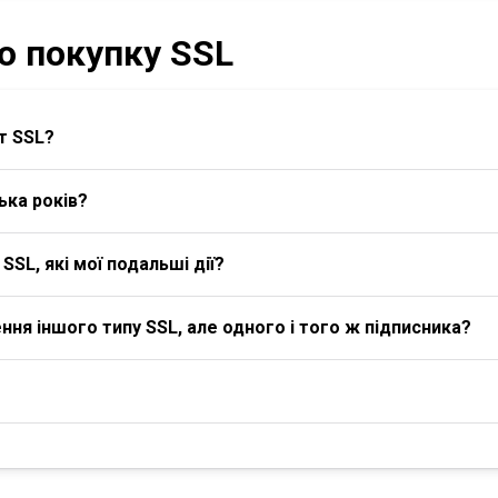
о покупку SSL
т SSL?
ька років?
SL, які мої подальші дії?
я іншого типу SSL, але одного і того ж підписника?