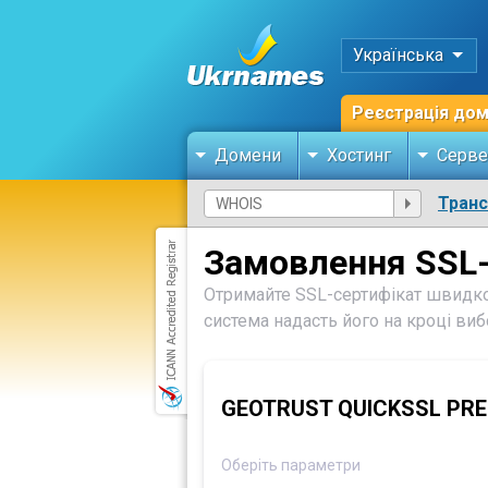
Українська
Реєстрація до
Домени
Хостинг
Серве
Тран
Замовлення SSL-
Отримайте SSL-сертифікат швидко
система надасть його на кроці ви
GEOTRUST QUICKSSL PR
Оберіть параметри