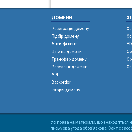
ДОМЕНИ
Х
Реєстрація домену
Хо
Підбір домену
Хо
Анти-фішинг
VD
Ціни на домени
Ор
Трансфер домену
Ор
Реселлінг доменів
Co
API
Backorder
Історія домену
Усі права на матеріали, що знаходяться н
письмова угода обов'язкова. Сайт є засо