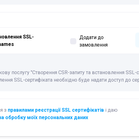
новлення SSL-
Додати до
rnames
замовлення
ову послугу "Створення CSR-запиту та встановлення SSL-с
влення SSL-сертифіката необхідно буде надати доступ до се
я з
правилами реєстрації SSL сертифікатів
і даю
на обробку моїх персональних даних