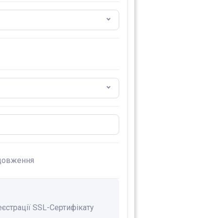
довження
еєстрації SSL-Сертифікату