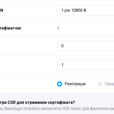
AN
1 рік 10800 ₴
тифікатом:
5
0
Реєстрація
Про
три CSR для отримання сертифіката?
я, Вам буде потрібно заповнити CSR-запит для фактичної р