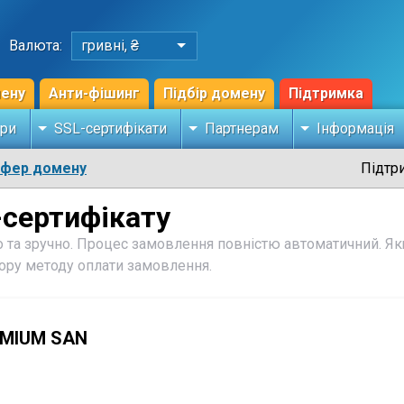
Валюта:
гривні, ₴
мену
Анти-фішинг
Підбір домену
Підтримка
ри
SSL-сертифікати
Партнерам
Інформація
сфер домену
Підтр
сертифікату
 та зручно. Процес замовлення повністю автоматичний. Як
бору методу оплати замовлення.
EMIUM SAN