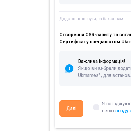
Додаткові послуги, за бажанням
Створення CSR-запиту та вста
Сертифікату спеціалістом Uk
Важлива інформація!
Якщо ви вибрали додатк
Ukrnames" , для встано
Я погоджуюс
Далі
свою
згоду 