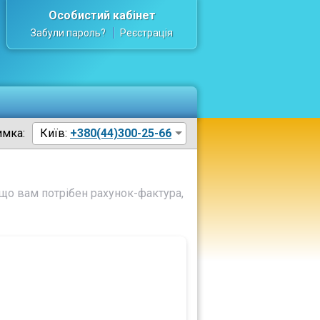
Особистий кабінет
Забули пароль?
Реєстрація
имка:
Київ:
+380(44)300-25-66
що вам потрібен рахунок-фактура,