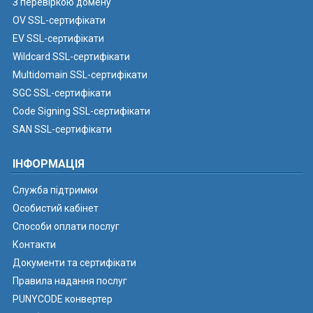
З перевіркою домену
OV SSL-сертифікати
EV SSL-сертифікати
Wildcard SSL-сертифікати
Multidomain SSL-сертифікати
SGC SSL-сертифікати
Code Signing SSL-сертифікати
SAN SSL-сертифікати
ІНФОРМАЦІЯ
Служба підтримки
Особистий кабінет
Способи оплати послуг
Контакти
Документи та сертифікати
Правила надання послуг
PUNYCODE конвертер