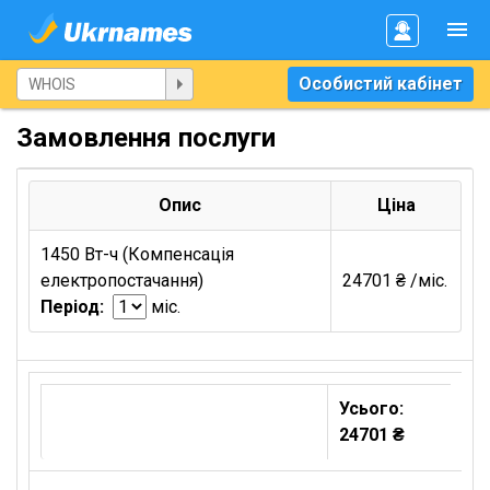
Особистий кабінет
Замовлення послуги
Опис
Ціна
1450 Вт-ч (Компенсація
електропостачання)
24701 ₴ /міс.
Період:
міс.
Усього:
24701 ₴