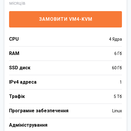
місяців
ЗАМОВИТИ VM4-KVM
CPU
4 Ядра
RAM
6 Гб
SSD диск
60 Гб
IPv4 адреса
1
Трафік
5 Тб
Програмне забезпечення
Linux
Адміністрування