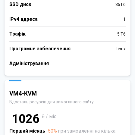
SSD диск
35 Гб
IPv4 адреса
1
Трафік
5 Тб
Програмне забезпечення
Linux
Адміністрування
VM4-KVM
Вдосталь ресурсів для вимогливого сайту
1026
₴ / міс
Перший місяць
-50%
при замовленні на кілька