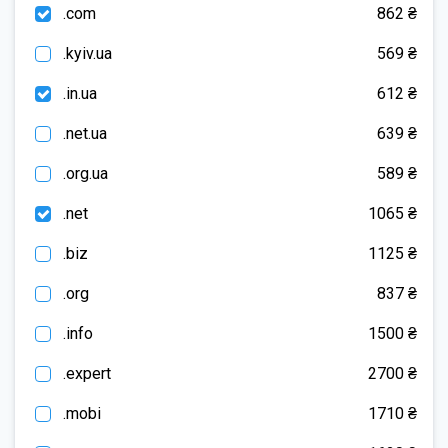
.com
862 ₴
.kyiv.ua
569 ₴
.in.ua
612 ₴
.net.ua
639 ₴
.org.ua
589 ₴
.net
1065 ₴
.biz
1125 ₴
.org
837 ₴
.info
1500 ₴
.expert
2700 ₴
.mobi
1710 ₴