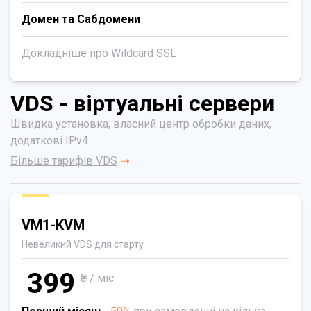
Домен та Сабдомени
Докладніше про Wildcard SSL
VDS - віртуальні сервери
Швидка установка, власний центр обробки даних,
додаткові IPv4
Більше тарифів VDS
VM1-KVM
Невеликий VDS для старту
399
₴ / міс