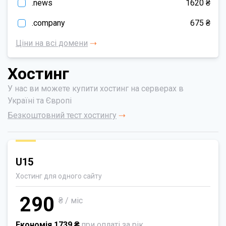
.news
1620 ₴
.company
675 ₴
Ціни на всі домени
Хостинг
У нас ви можете купити хостинг на серверах в
Україні та Європі
Безкоштовний тест хостингу
U15
Хостинг для одного сайту
290
₴ / міс
Економія 1739 ₴
при оплаті за рік