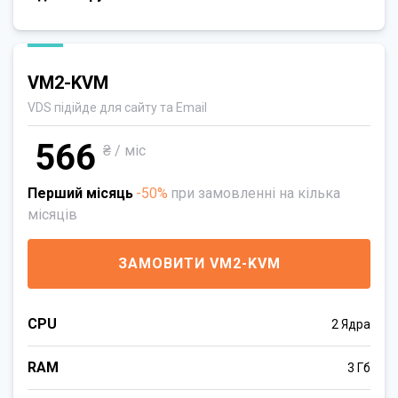
VM2-KVM
VDS підійде для сайту та Email
566
₴ / міс
Перший місяць
-50%
при замовленні на кілька
місяців
ЗАМОВИТИ VM2-KVM
CPU
2 Ядра
RAM
3 Гб