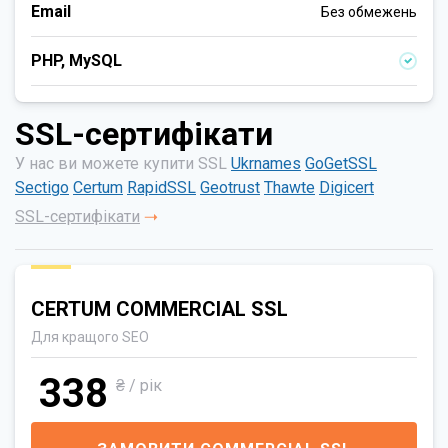
Email
Без обмежень
PHP, MySQL
SSL-сертифікати
У нас ви можете купити SSL
Ukrnames
GoGetSSL
Sectigo
Certum
RapidSSL
Geotrust
Thawte
Digicert
SSL-сертифікати
CERTUM COMMERCIAL SSL
Для кращого SEO
338
₴ / рік