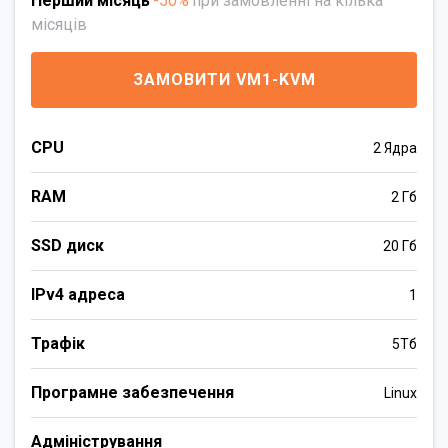
Перший місяць
-50%
при замовленні на кілька
місяців
ЗАМОВИТИ VM1-KVM
CPU
2 Ядра
RAM
2 Гб
SSD диск
20 Гб
IPv4 адреса
1
Трафік
5Тб
Програмне забезпечення
Linux
Адміністрування