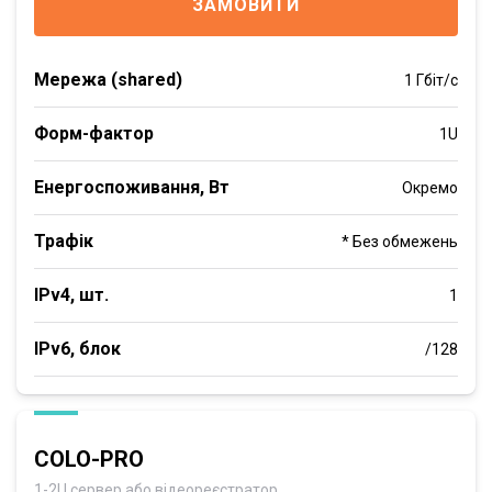
ЗАМОВИТИ
Мережа (shared)
1 Гбіт/с
Форм-фактор
1U
Енергоспоживання, Вт
Окремо
Трафік
* Без обмежень
IPv4, шт.
1
IPv6, блок
/128
COLO-PRO
1-2U сервер або відеореєстратор