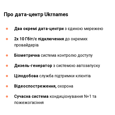
Про дата-центр Ukrnames
Два окремі дата-центри
з єдиною мережею
2х 10 Гбіт/с підключення
до окремих
провайдерів
Біометрична
система контролю доступу
Дизель-генератор
з системою автозапуску
Цілодобова
служба підтримки клієнтів
Відеоспостреження,
охорона
Сучасна система
кондиціонування N+1 та
пожежогасіння