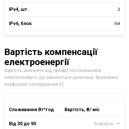
IPv4, шт.
2
IPv6, блок
/64
Вартість компенсації
електроенергії
Вартість залежить від тарифу постачальника
електроенергії, що змінюється щомісяця. Враховано
коефіцієнт охолодження х2
Споживання Вт*год
Вартість, ₴/ міс
Від 30 до 90
Згорнути
—