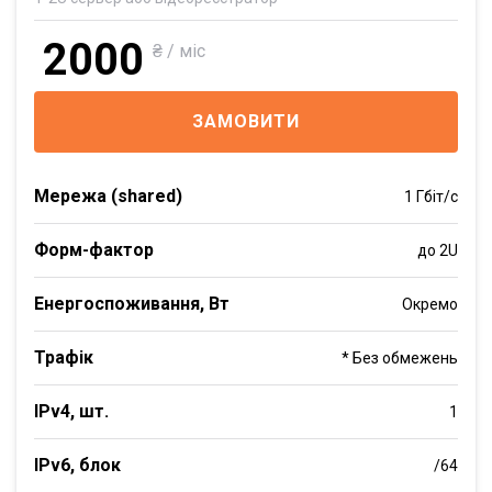
2000
₴ / міс
ЗАМОВИТИ
Мережа (shared)
1 Гбіт/с
Форм-фактор
до 2U
Енергоспоживання, Вт
Окремо
Трафік
* Без обмежень
IPv4, шт.
1
IPv6, блок
/64