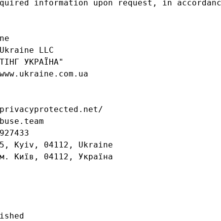
quired information upon request, in accordanc
e

Ukraine LLC

ТІНГ УКРАЇНА"

www.ukraine.com.ua

privacyprotected.net/

buse.team

927433

5, Kyiv, 04112, Ukraine

м. Київ, 04112, Україна

ished
