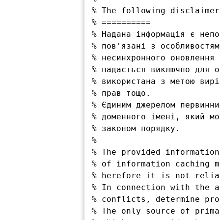
% The following disclaimer
% ==========

% Надана інформація є непо
% пов'язані з особливостям
% несинхронного оновлення 
% надається виключно для о
% використана з метою вирі
% прав тощо.

% Єдиним джерелом первинни
% доменного імені, який мо
% законом порядку.

% 

% The provided information
% of information caching m
% herefore it is not relia
% In connection with the a
% conflicts, determine pro
% The only source of prima