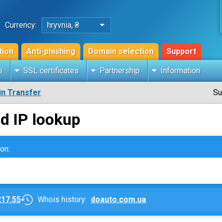
Currency:
hryvnia, ₴
tion
Anti-phishing
Domain selection
Support
s
SSL certificates
Partnership
Information
n Transfer
Su
d IP lookup
on:
217.55
Whois history:
doauto.com.ua