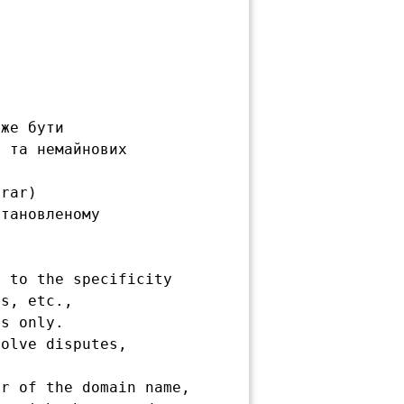
же бути

 та немайнових

rar)

тановленому

 to the specificity

s, etc.,

s only.

olve disputes,

r of the domain name,
