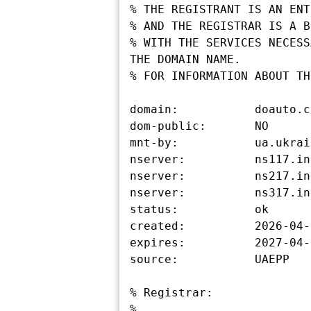
% THE REGISTRANT IS AN ENT
% AND THE REGISTRAR IS A B
% WITH THE SERVICES NECESS
THE DOMAIN NAME.

% FOR INFORMATION ABOUT TH
domain:           doauto.c
dom-public:       NO

mnt-by:           ua.ukrain
nserver:          ns117.in
nserver:          ns217.in
nserver:          ns317.in
status:           ok

created:          2026-04-
expires:          2027-04-
source:           UAEPP

% Registrar:

%
