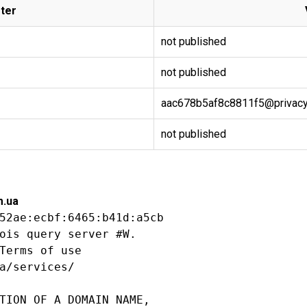
ter
not published
not published
aac678b5af8c8811f5@privacyp
not published
m.ua
52ae:ecbf:6465:b41d:a5cb

ois query server #W.

Terms of use

a/services/

TION OF A DOMAIN NAME,
