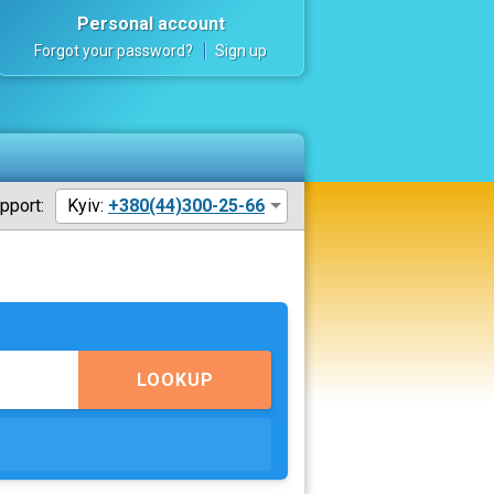
Personal account
Forgot your password?
Sign up
pport:
Kyiv:
+380(44)300-25-66
LOOKUP