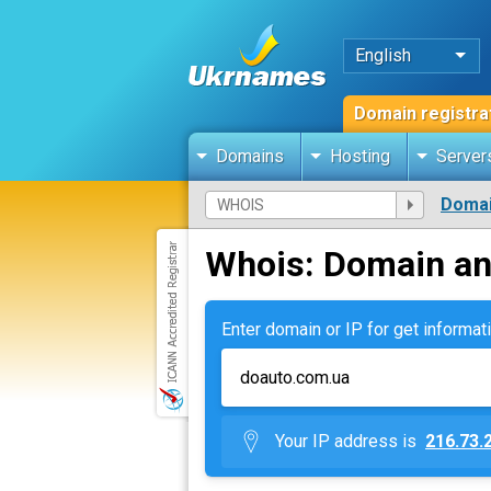
English
Domain registra
Domains
Hosting
Server
Domai
Whois: Domain an
Enter domain or IP for get informati
Your IP address is
216.73.