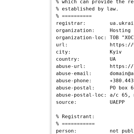
% which can provide the re
% established by law.

% ==========

registrar:        ua.ukrain
organization:     Hosting 
organization-loc: ТОВ "ХОС
url:              https://
city:             Kyiv

country:          UA

abuse-url:        https://
abuse-email:      domain@a
abuse-phone:      +380.443
abuse-postal:     PO box 6
abuse-postal-loc: а/с 65, 
source:           UAEPP

% Registrant:

% ===========

person:           not publ