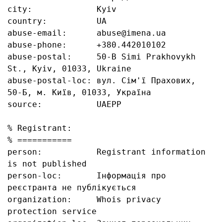
city:             Kyiv

country:          UA

abuse-email:      abuse@imena.ua

abuse-phone:      +380.442010102

abuse-postal:     50-B Simi Prakhovykh 
St., Kyiv, 01033, Ukraine

abuse-postal-loc: вул. Сім'ї Прахових, 
50-Б, м. Київ, 01033, Україна

source:           UAEPP

% Registrant:

% ===========

person:           Registrant information 
is not published

person-loc:       Інформація про 
реєстранта не публікується

organization:     Whois privacy 
protection service
