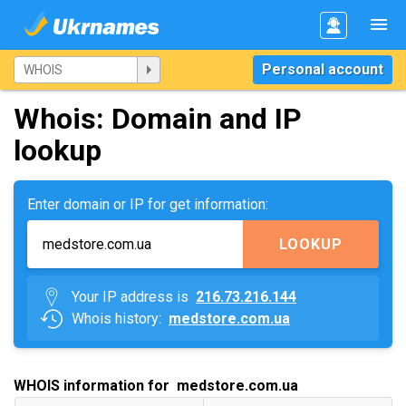
Personal account
Whois: Domain and IP
lookup
Enter domain or IP for get information:
LOOKUP
Your IP address is
216.73.216.144
Whois history:
medstore.com.ua
WHOIS information for medstore.com.ua