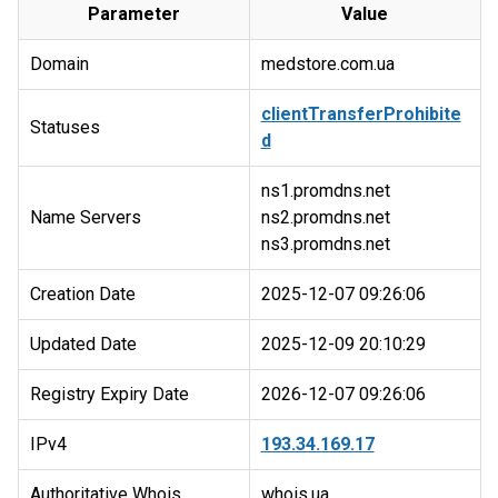
Parameter
Value
Domain
medstore.com.ua
clientTransferProhibite
Statuses
d
ns1.promdns.net
Name Servers
ns2.promdns.net
Creation Date
2025-12-07 09:26:06
Updated Date
2025-12-09 20:10:29
Registry Expiry Date
2026-12-07 09:26:06
IPv4
193.34.169.17
Authoritative Whois
whois.ua