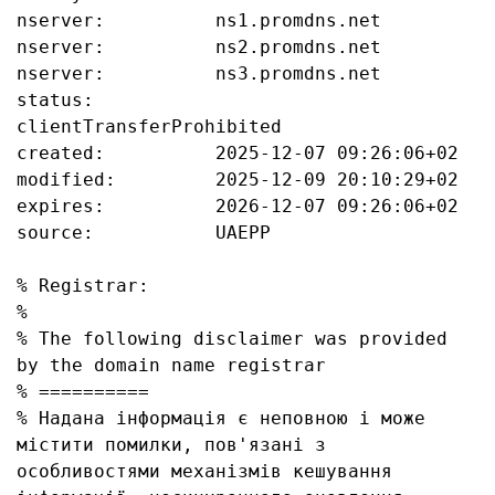
nserver:          ns1.promdns.net

nserver:          ns2.promdns.net

nserver:          ns3.promdns.net

status:           
clientTransferProhibited

created:          2025-12-07 09:26:06+02

modified:         2025-12-09 20:10:29+02

expires:          2026-12-07 09:26:06+02

source:           UAEPP

% Registrar:

%

% The following disclaimer was provided 
by the domain name registrar

% ==========

% Надана інформація є неповною і може 
містити помилки, пов'язані з 
особливостями механізмів кешування 