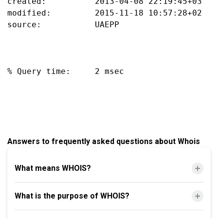
created:          2013-04-08 22:19:45+03

modified:         2015-11-18 10:57:28+02

source:           UAEPP

% Query time:     2 msec

Answers to frequently asked questions about Whois
What means WHOIS?
What is the purpose of WHOIS?