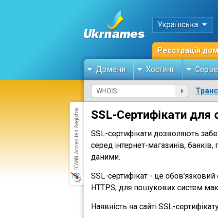
Українська
Реєстрація до
Домени
Хостинг
Серве
Тран
SSL-Сертифікати для с
SSL-сертифікати дозволяють забе
серед інтернет-магазинів, банків,
даними.
SSL-сертифікат - це обов'язковий 
HTTPS, для пошукових систем мают
Наявність на сайті SSL-сертифікату