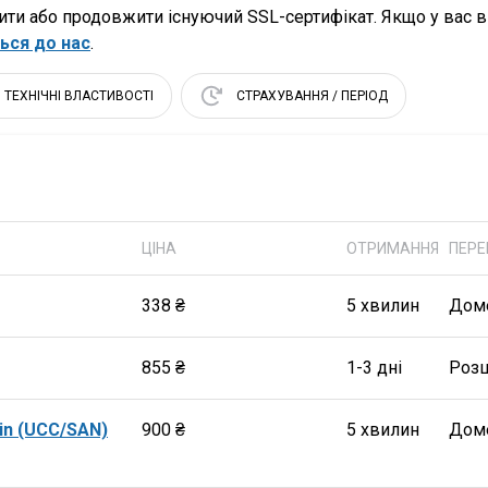
ти або продовжити існуючий SSL-сертифікат. Якщо у вас ви
ься до нас
.
ТЕХНІЧНІ ВЛАСТИВОСТІ
СТРАХУВАННЯ / ПЕРІОД
ЦІНА
ОТРИМАННЯ
ПЕРЕ
338 ₴
5 хвилин
Дом
855 ₴
1-3 дні
Роз
in (UCC/SAN)
900 ₴
5 хвилин
Дом