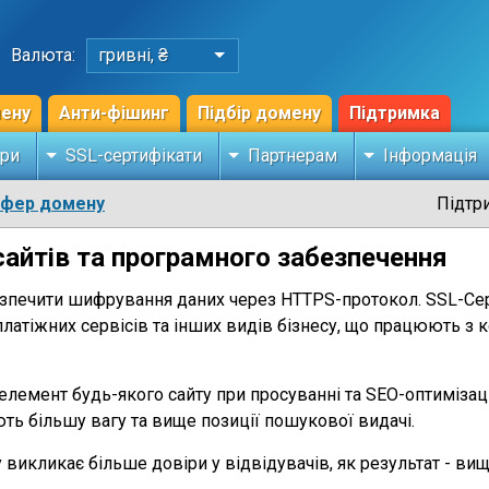
Валюта:
гривні, ₴
мену
Анти-фішинг
Підбір домену
Підтримка
ри
SSL-сертифікати
Партнерам
Інформація
сфер домену
Підтр
айтів та програмного забезпечення
зпечити шифрування даних через HTTPS-протокол. SSL-Сер
 платіжних сервісів та інших видів бізнесу, що працюють 
елемент будь-якого сайту при просуванні та SEO-оптимізаці
ь більшу вагу та вище позиції пошукової видачі.
 викликає більше довіри у відвідувачів, як результат - вищ